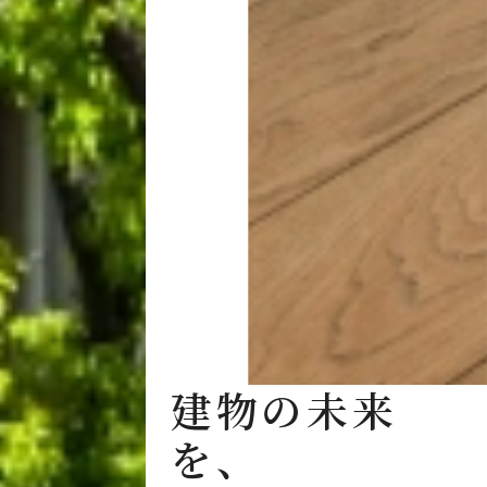
建物の未来
を、